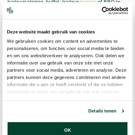
traiteurcatering, buffet, traiteur
hapjes
of BBQ te
laten bezorgen of af te halen in onze
cateringwinkel. Bij bezorging kies je voor gemak
van de totale ontzorging. Op de afgesproken
Deze website maakt gebruik van cookies
datum wordt jouw bestelling thuisbezorgd of op
het gewenste zakelijke adres in Rotterdam en
We gebruiken cookies om content en advertenties te
omgeving. Liever de bestelling afhalen? Ook dat is
personaliseren, om functies voor social media te bieden
mogelijk! Ben je in de buurt van onze
en om ons websiteverkeer te analyseren. Ook delen we
cateringwinkel en wil je zien waar jouw
informatie over uw gebruik van onze site met onze
cateringproducten bereid worden, kom dan langs.
partners voor social media, adverteren en analyse. Deze
Je bent van harte welkom!
partners kunnen deze gegevens combineren met andere
informatie die u aan ze heeft verstrekt of die ze hebben
verzameld op basis van uw gebruik van hun services.
OVER BOER CATERING
Boer Catering is een modern cateringbedrijf waar
Details tonen
je terecht kunt voor al jouw catering,
traiteurgerechten, events & verhuur. Met een vers
OK
en ambachtelijk assortiment verzorgen wij