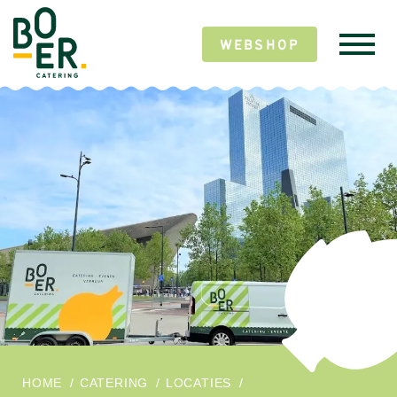
WEBSHOP
HOME
/
CATERING
/
LOCATIES
/