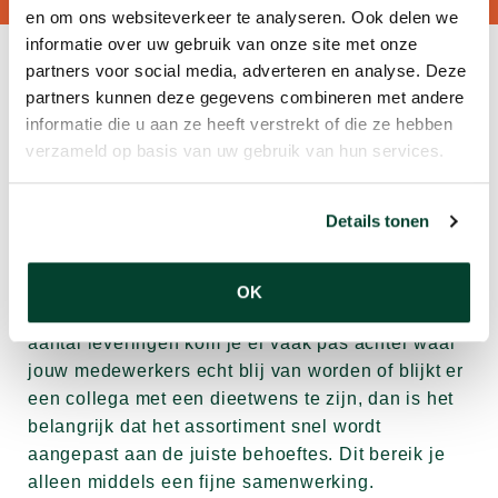
en om ons websiteverkeer te analyseren. Ook delen we
informatie over uw gebruik van onze site met onze
SAMENWERKING
partners voor social media, adverteren en analyse. Deze
partners kunnen deze gegevens combineren met andere
Wij gaan de samenwerking graag aan.
informatie die u aan ze heeft verstrekt of die ze hebben
Samenwerking? Ja, samenwerking! Het leveren
verzameld op basis van uw gebruik van hun services.
van de mogelijkheden uit de Flexibele kantine
zien wij als een samenwerking. Zoals gezegd, elk
Details tonen
bedrijf is anders en dat geldt ook voor de
medewerkers. Smaken verschillen en
eetgewoontes veranderen.
OK
Vooraf maken we heldere afspraken, maar na een
aantal leveringen kom je er vaak pas achter waar
jouw medewerkers echt blij van worden of blijkt er
een collega met een dieetwens te zijn, dan is het
belangrijk dat het assortiment snel wordt
aangepast aan de juiste behoeftes. Dit bereik je
alleen middels een fijne samenwerking.