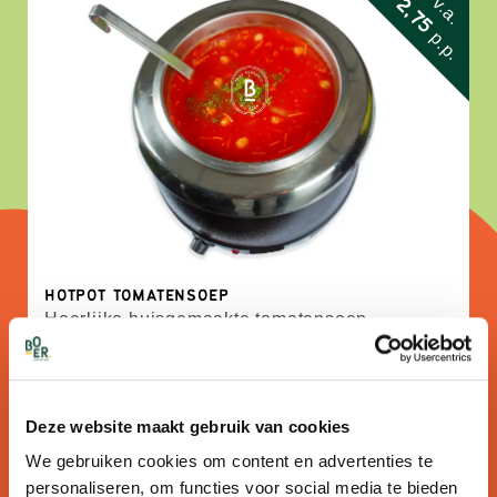
2,75
v.a.
p.p.
HOTPOT TOMATENSOEP
Heerlijke huisgemaakte tomatensoep
Deze website maakt gebruik van cookies
1
2
3
4
5
We gebruiken cookies om content en advertenties te
personaliseren, om functies voor social media te bieden