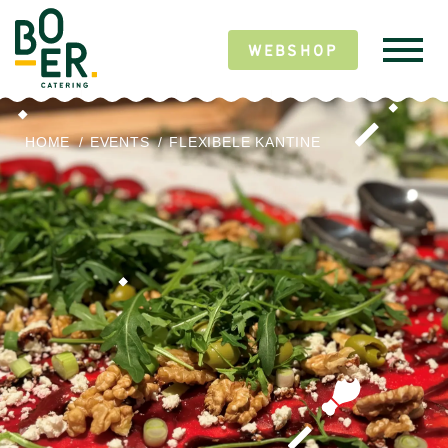
WEBSHOP
HOME
/
EVENTS
/
FLEXIBELE KANTINE