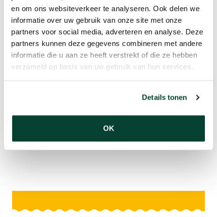
en om ons websiteverkeer te analyseren. Ook delen we
informatie over uw gebruik van onze site met onze
partners voor social media, adverteren en analyse. Deze
partners kunnen deze gegevens combineren met andere
informatie die u aan ze heeft verstrekt of die ze hebben
BOUW EVENTS
verzameld op basis van uw gebruik van hun services.
Jouw bouwevent compleet
verzorgd door Boer
Details tonen
Catering!
OK