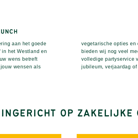
LUNCH
ering aan het goede
e voldoen! Daarnaast
f in het Westland en
ng alleen, denk aan
uw wens betreft
 een bruiloft, een
n jouw wensen als
jubileum, verjaardag of
 INGERICHT OP ZAKELIJK