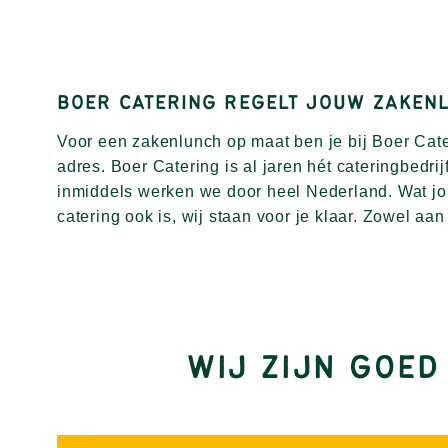
BOER CATERING REGELT JOUW ZAKEN
Voor een zakenlunch op maat ben je bij Boer Cat
vegetarische opties en diverse buffetten kunnen w
adres. Boer Catering is al jaren hét cateringbedrij
bieden wij nog veel meer dan zakenlunch cateri
inmiddels werken we door heel Nederland. Wat jo
volledige partyservice voor events zoals bedrijfsfeesten,
catering ook is, wij staan voor je klaar. Zowel aa
WIJ ZIJN GOED