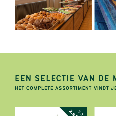
EEN SELECTIE VAN DE
HET COMPLETE ASSORTIMENT VINDT J
5
2,90
v.a.