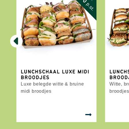
p.st.
p.p.
H
LUNCHSCHAAL LUXE MIDI
LUNCH
BROODJES
BROOD
Luxe belegde witte & bruine
Witte, b
midi broodjes
broodje