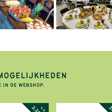
 MOGELIJKHEDEN
E IN DE WEBSHOP.
3,35
3
v.a.