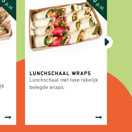
p.st.
p.st.
LUNCHSCHAAL WRAPS
LUN
Lunchschaal met luxe rijkelijk
Een 
ijk
belegde wraps.
een 
broo
sala
warm