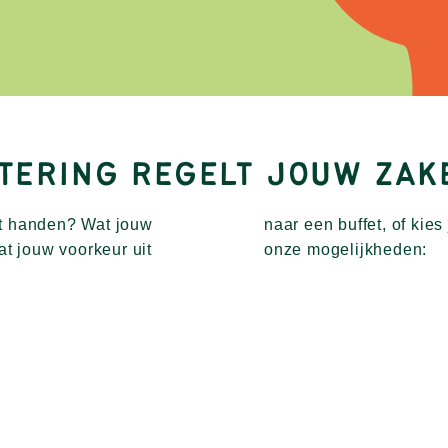
TERING REGELT JOUW ZA
it handen? Wat jouw
sservice? Bekijk hier
at jouw voorkeur uit
onze mogelijkheden: