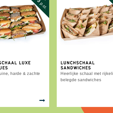
p.st.
SCHAAL LUXE
LUNCHSCHAAL
JES
SANDWICHES
ruine, harde & zachte
Heerlijke schaal met rijkel
s
belegde sandwiches