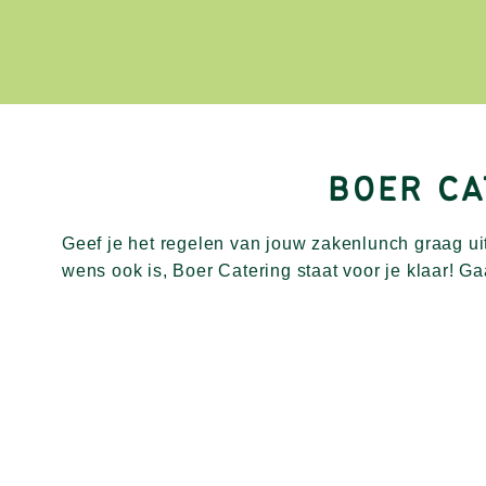
BOER CA
Geef je het regelen van jouw zakenlunch graag u
naar een buffet, of kies je liever voor onze broodje
wens ook is, Boer Catering staat voor je klaar! Ga