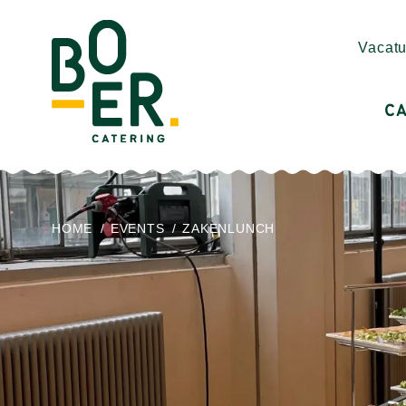
Vacatu
CA
HOME
/
EVENTS
/
ZAKENLUNCH