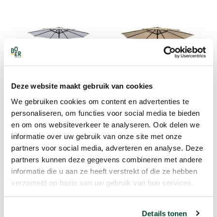
Verhuur: glaswerk
Verhuur: koeling en koelboxen
Verhuur: BBQ
Verhuur: meubilair
Verhuur: partytenten en parasols
Deze website maakt gebruik van cookies
Verhuur: Verwarming en Aankleding
PARASOL INCL. VOET,
We gebruiken cookies om content en advertenties te
PARASOL INCL. VOET,
LICHTGRIJS
personaliseren, om functies voor social media te bieden
TAUPE
€
32.50
en om ons websiteverkeer te analyseren. Ook delen we
€
32.50
informatie over uw gebruik van onze site met onze
partners voor social media, adverteren en analyse. Deze
partners kunnen deze gegevens combineren met andere
Genoemde prijzen zijn INCLUSIEF 21% BTW.
informatie die u aan ze heeft verstrekt of die ze hebben
Op basis van beschikbaarheid. Reserveer tijdig!
verzameld op basis van uw gebruik van hun services.
Details tonen