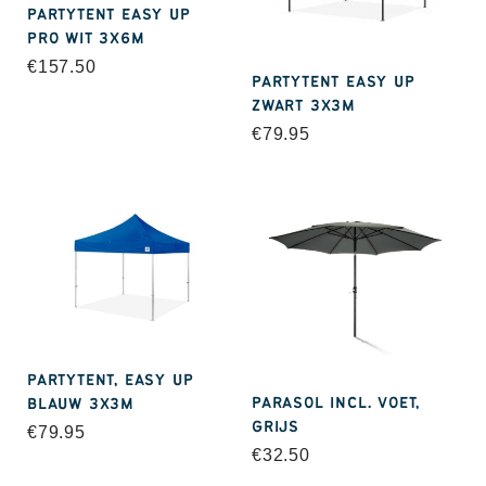
Lunch en Brunch
PARTYTENT EASY UP
Lunchpakketten
PRO WIT 3X6M
€
157.50
Lunchschalen
PARTYTENT EASY UP
ZWART 3X3M
Buffetten / Themabuffetten (vanaf 20 personen)
€
79.95
Buffetten Klein Samenzijn (Al vanaf 4 personen)
Belegde broodjes
Warme broodjes catering
Desserts
Dranken Catering
Warme hapjes
Salades
PARTYTENT, EASY UP
Soepen
PARASOL INCL. VOET,
BLAUW 3X3M
GRIJS
Vegetarische producten
€
79.95
€
32.50
Verhuur: Serviesgoed en bestek