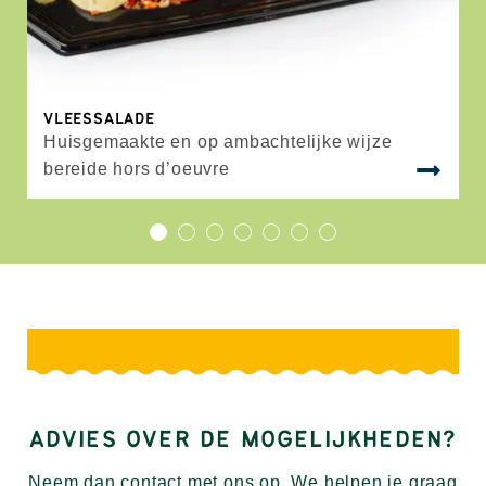
VLEESSALADE
Huisgemaakte en op ambachtelijke wijze
bereide hors d’oeuvre
1
2
3
4
5
6
7
ADVIES OVER DE MOGELIJKHEDEN?
Neem dan contact met ons op. We helpen je graag