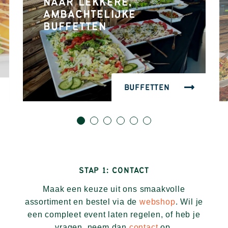
NAAR LEKKERE,
AMBACHTELIJKE
BUFFETTEN
BUFFETTEN
1
2
3
4
5
6
STAP 1: CONTACT
Maak een keuze uit ons smaakvolle
assortiment en bestel via de
webshop
. Wil je
een compleet event laten regelen, of heb je
vragen, neem dan
contact
op.