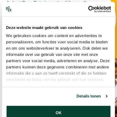
Je kent Boer Catering natuurlijk van alle
heerlijke gerechten, lunches, salades en hapjes.
Maar wij organiseren ook graag jouw
event/gelegenheid. Bekijk alle mogelijkheden
Deze website maakt gebruik van cookies
eens.
We gebruiken cookies om content en advertenties te
personaliseren, om functies voor social media te bieden
BEKIJK ONZE EVENTS
en om ons websiteverkeer te analyseren. Ook delen we
informatie over uw gebruik van onze site met onze
partners voor social media, adverteren en analyse. Deze
partners kunnen deze gegevens combineren met andere
informatie die u aan ze heeft verstrekt of die ze hebben
verzameld op basis van uw gebruik van hun services.
Details tonen
POPULAIRE ITEMS
EEN GREEP UIT ONS (H)EERLIJKE
ASSORTIMENT
OK