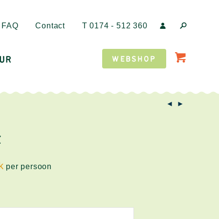
FAQ
Contact
T
0174 - 512 360
UR
WEBSHOP
E
per persoon