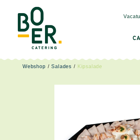
Vacatu
CA
Webshop
/
Salades
/
Kipsalade