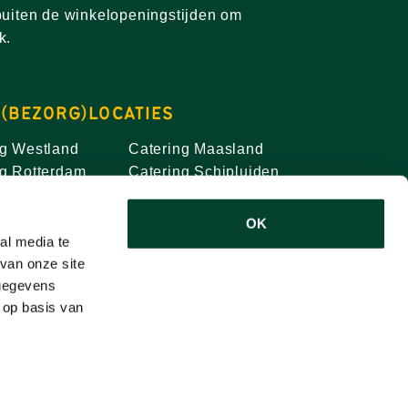
buiten de winkelopeningstijden om
k.
 (BEZORG)LOCATIES
ng Westland
Catering Maasland
ng Rotterdam
Catering Schipluiden
g Delft
Catering Midden-
ng Den Haag
Delfland
OK
ng Schiedam
Catering Hoek van
al media te
g Vlaardingen
Holland
van onze site
 gegevens
g Rijswijk
Catering
 op basis van
g Maasdijk
Honselersdijk
g Maassluis