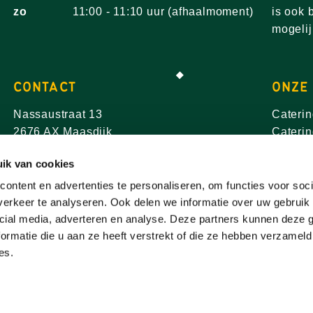
zo
11:00 - 11:10 uur (afhaalmoment)
is ook 
mogelij
CONTACT
ONZE
Nassaustraat 13
Cateri
2676 AX Maasdijk
Cateri
info@boercatering.nl
Caterin
ik van cookies
Cateri
T 0174 - 512 360
Cateri
ontent en advertenties te personaliseren, om functies voor soci
Caterin
erkeer te analyseren. Ook delen we informatie over uw gebruik 
cial media, adverteren en analyse. Deze partners kunnen deze
Caterin
ormatie die u aan ze heeft verstrekt of die ze hebben verzameld
Caterin
es.
Caterin