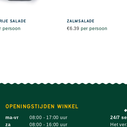
RIJE SALADE
ZALMSALADE
r persoon
€
6.39
per persoon
OPENINGSTIJDEN WINKEL
ma-vr
08:00 - 17:00 uur
24/7 se
za
08:00 - 16:00 uur
Het ver