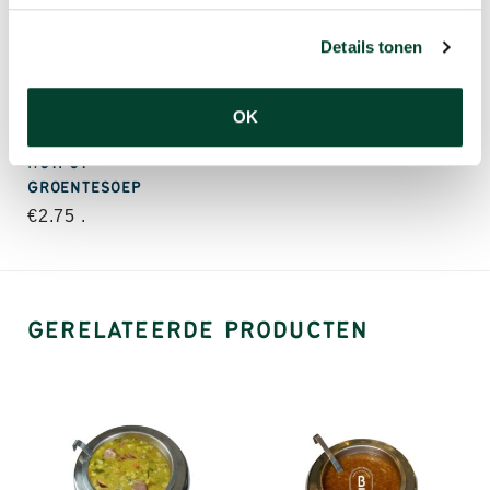
Details tonen
OK
HOTPOT
GROENTESOEP
€
2.75
.
GERELATEERDE PRODUCTEN