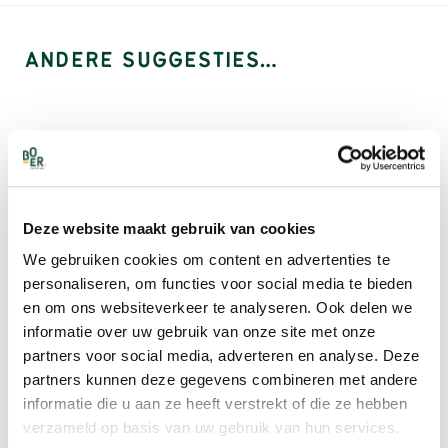
ANDERE SUGGESTIES…
Deze website maakt gebruik van cookies
We gebruiken cookies om content en advertenties te
personaliseren, om functies voor social media te bieden
HOTPOT
en om ons websiteverkeer te analyseren. Ook delen we
TOMATENSOEP
informatie over uw gebruik van onze site met onze
HOTPOT
€
2.75
.
TRUFFELSOEP
partners voor social media, adverteren en analyse. Deze
partners kunnen deze gegevens combineren met andere
€
4.50
.
informatie die u aan ze heeft verstrekt of die ze hebben
verzameld op basis van uw gebruik van hun services.