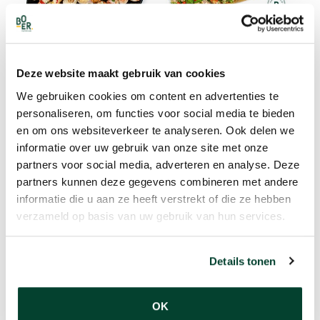
Deze website maakt gebruik van cookies
LUXE HAPJES
PINCHOS
We gebruiken cookies om content en advertenties te
€
1.39
.
€
1.99
.
personaliseren, om functies voor social media te bieden
en om ons websiteverkeer te analyseren. Ook delen we
informatie over uw gebruik van onze site met onze
partners voor social media, adverteren en analyse. Deze
partners kunnen deze gegevens combineren met andere
informatie die u aan ze heeft verstrekt of die ze hebben
verzameld op basis van uw gebruik van hun services.
Details tonen
AMUSE HAPJES
VLEESSALADE
€
2.35
.
€
4.85
.
OK